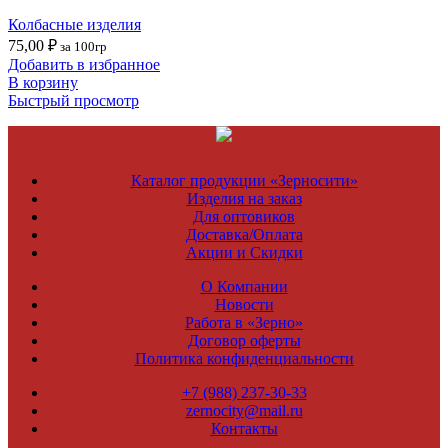
Колбасные изделия
75,00
₽
за 100гр
Добавить в избранное
В корзину
Быстрый просмотр
Каталог продукции «Зерносити»
Изделия на заказ
Для оптовиков
Доставка/Оплата
Акции и Скидки
О Компании
Новости
Работа в «Зерно»
Договор оферты
Политика конфиденциальности
+7 (988) 237-30-33
zernocity@mail.ru
Контакты