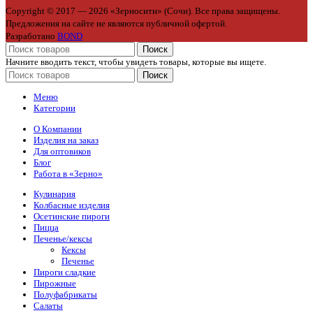
Copyright © 2017 — 2026 «Зерносити» (Сочи). Все права защищены.
Предложения на сайте не являются публичной офертой.
Разработано
BOND
Поиск
Начните вводить текст, чтобы увидеть товары, которые вы ищете.
Поиск
Меню
Категории
О Компании
Изделия на заказ
Для оптовиков
Блог
Работа в «Зерно»
Кулинария
Колбасные изделия
Осетинские пироги
Пицца
Печенье/кексы
Кексы
Печенье
Пироги сладкие
Пирожные
Полуфабрикаты
Салаты