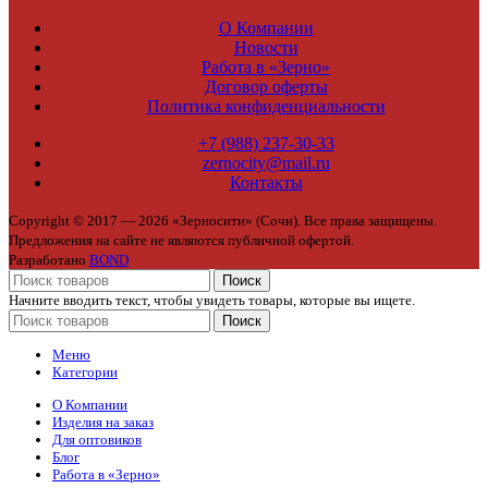
О Компании
Новости
Работа в «Зерно»
Договор оферты
Политика конфиденциальности
+7 (988) 237-30-33
zernocity@mail.ru
Контакты
Copyright © 2017 — 2026 «Зерносити» (Сочи). Все права защищены.
Предложения на сайте не являются публичной офертой.
Разработано
BOND
Поиск
Начните вводить текст, чтобы увидеть товары, которые вы ищете.
Поиск
Меню
Категории
О Компании
Изделия на заказ
Для оптовиков
Блог
Работа в «Зерно»