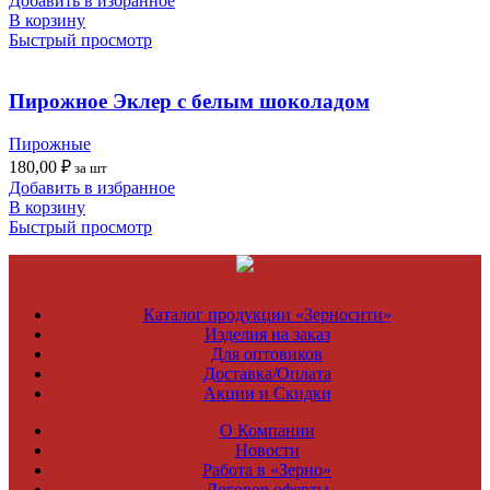
Добавить в избранное
В корзину
Быстрый просмотр
Пирожное Эклер с белым шоколадом
Пирожные
180,00
₽
за шт
Добавить в избранное
В корзину
Быстрый просмотр
Каталог продукции «Зерносити»
Изделия на заказ
Для оптовиков
Доставка/Оплата
Акции и Скидки
О Компании
Новости
Работа в «Зерно»
Договор оферты