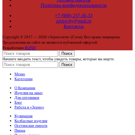
Политика конфиденциальности
+7 (988) 237-30-33
zernocity@mail.ru
Контакты
Copyright © 2017 — 2026 «Зерносити» (Сочи). Все права защищены.
Предложения на сайте не являются публичной офертой.
Разработано
BOND
Поиск
Начните вводить текст, чтобы увидеть товары, которые вы ищете.
Поиск
Меню
Категории
О Компании
Изделия на заказ
Для оптовиков
Блог
Работа в «Зерно»
Кулинария
Колбасные изделия
Осетинские пироги
Пицца