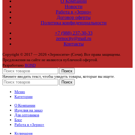
О Компании
Новости
Работа в «Зерно»
Договор оферты
Политика конфиденциальности
+7 (988) 237-30-33
zernocity@mail.ru
Контакты
Copyright © 2017 — 2026 «Зерносити» (Сочи). Все права защищены.
Предложения на сайте не являются публичной офертой.
Разработано
BOND
Поиск
Начните вводить текст, чтобы увидеть товары, которые вы ищете.
Поиск
Меню
Категории
О Компании
Изделия на заказ
Для оптовиков
Блог
Работа в «Зерно»
Кулинария