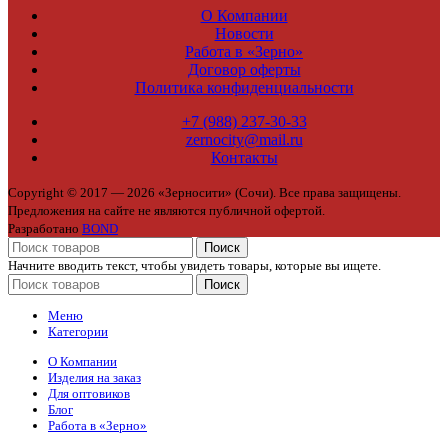
О Компании
Новости
Работа в «Зерно»
Договор оферты
Политика конфиденциальности
+7 (988) 237-30-33
zernocity@mail.ru
Контакты
Copyright © 2017 — 2026 «Зерносити» (Сочи). Все права защищены.
Предложения на сайте не являются публичной офертой.
Разработано
BOND
Поиск
Начните вводить текст, чтобы увидеть товары, которые вы ищете.
Поиск
Меню
Категории
О Компании
Изделия на заказ
Для оптовиков
Блог
Работа в «Зерно»